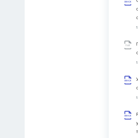
DOCX
TXT
DOCX
DOCX