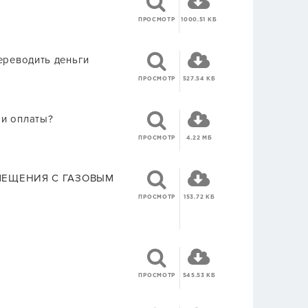
ПРОСМОТР
1000.51 КБ
ереводить деньги
ПРОСМОТР
527.54 КБ
ми оплаты?
ПРОСМОТР
4.22 МБ
МЕЩЕНИЯ С ГАЗОВЫМ
ПРОСМОТР
153.72 КБ
ПРОСМОТР
545.53 КБ