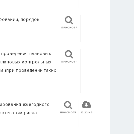
бований, порядок
ПРОСМОТР
 проведения плановых
 плановых контрольных
ПРОСМОТР
м (при проведении таких
мирования ежегодного
категории риска
ПРОСМОТР
12.22 КБ