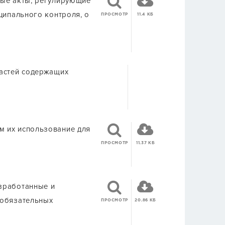
вые акты, регулирующие
ципального контроля, о
ПРОСМОТР
11.4 КБ
частей содержащих
м их использование для
ПРОСМОТР
11.37 КБ
зработанные и
 обязательных
ПРОСМОТР
20.86 КБ