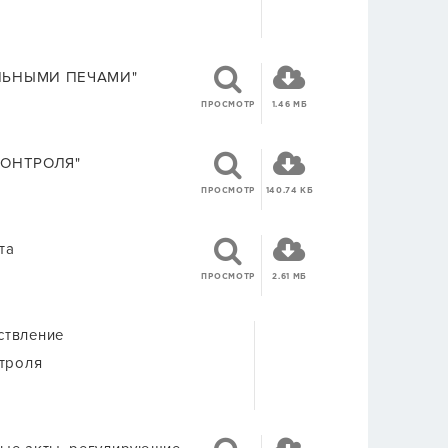
ЛЬНЫМИ ПЕЧАМИ"
ПРОСМОТР
1.46 МБ
КОНТРОЛЯ"
ПРОСМОТР
140.74 КБ
та
ПРОСМОТР
2.61 МБ
ствление
нтроля