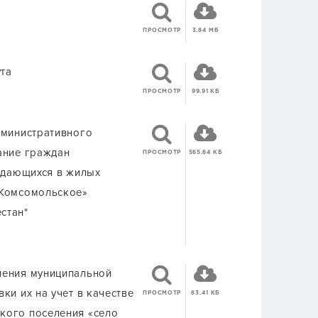
ПРОСМОТР
3.84 МБ
та
ПРОСМОТР
99.91 КБ
дминистративного
ание граждан
ПРОСМОТР
565.64 КБ
уждающихся в жилых
 Комсомольское»
стан"
ления муниципальной
ки их на учет в качестве
ПРОСМОТР
83.41 КБ
кого поселения «село